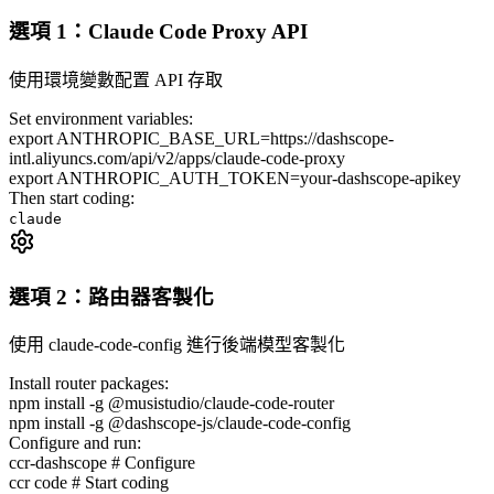
選項 1：Claude Code Proxy API
使用環境變數配置 API 存取
Set environment variables:
export
ANTHROPIC_BASE_URL
=
https://dashscope-
intl.aliyuncs.com/api/v2/apps/claude-code-proxy
export
ANTHROPIC_AUTH_TOKEN
=
your-dashscope-apikey
Then start coding:
claude
選項 2：路由器客製化
使用 claude-code-config 進行後端模型客製化
Install router packages:
npm install -g @musistudio/claude-code-router
npm install -g @dashscope-js/claude-code-config
Configure and run:
ccr-dashscope
# Configure
ccr code
# Start coding